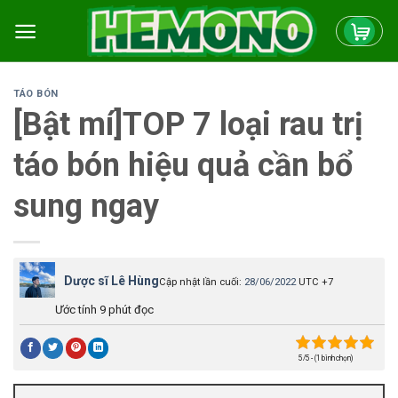
Skip
to
content
TÁO BÓN
[Bật mí]TOP 7 loại rau trị
táo bón hiệu quả cần bổ
sung ngay
Dược sĩ Lê Hùng
Cập nhật lần cuối:
28/06/2022
UTC +7
Ước tính 9 phút đọc
5/5 - (1 bình chọn)