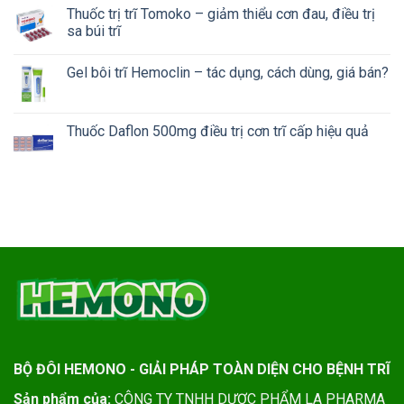
Thuốc trị trĩ Tomoko – giảm thiểu cơn đau, điều trị
sa búi trĩ
Gel bôi trĩ Hemoclin – tác dụng, cách dùng, giá bán?
Thuốc Daflon 500mg điều trị cơn trĩ cấp hiệu quả
BỘ ĐÔI HEMONO - GIẢI PHÁP TOÀN DIỆN CHO BỆNH TRĨ
Sản phẩm của:
CÔNG TY TNHH DƯỢC PHẨM LA PHARMA