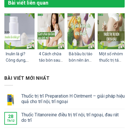
Bài viết liên quan
Inulin là gì?
4 Cách chữa
Bà bầu bị táo
Một số nhóm
Công dụng,
táo bón sau
bón nên ăn
thuốc trị táo
cách dùng và
sinh mổ. Mẹ
gì? Top 4
bón cho bà
lưu ý khi sử
sau sinh bị
nhóm thực
bầu và lưu ý
BÀI VIẾT MỚI NHẤT
dụng
táo bón nên
phẩm trị táo
khi sử dụng
ăn gì?
bón cho bà
thuốc
bầu
Thuốc trị trĩ Preparation H Ointment – giải pháp hiệu
quả cho trĩ nội, trĩ ngoại
Thuốc Titanoreine điều trị trĩ nội, trĩ ngoại, đau rát
28
do trĩ
Th12