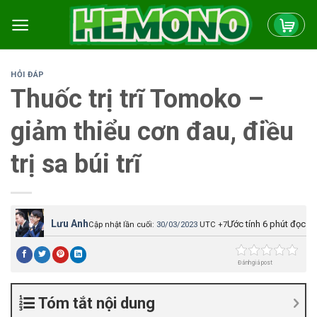
Skip
to
content
HỎI ĐÁP
Thuốc trị trĩ Tomoko –
giảm thiểu cơn đau, điều
trị sa búi trĩ
Lưu Anh
Ước tính 6 phút đọc
Cập nhật lần cuối:
30/03/2023
UTC +7
Đánh giá post
Tóm tắt nội dung