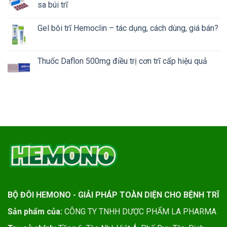
sa búi trĩ
Gel bôi trĩ Hemoclin – tác dụng, cách dùng, giá bán?
Thuốc Daflon 500mg điều trị cơn trĩ cấp hiệu quả
BỘ ĐÔI HEMONO - GIẢI PHÁP TOÀN DIỆN CHO BỆNH TRĨ
Sản phẩm của:
CÔNG TY TNHH DƯỢC PHẨM LA PHARMA