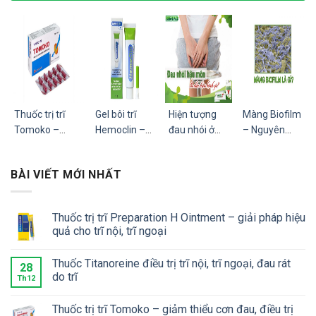
Thuốc trị trĩ
Gel bôi trĩ
Hiện tượng
Màng Biofilm
Tomoko –
Hemoclin –
đau nhói ở
– Nguyên
giảm thiểu cơn
tác dụng,
hậu môn là
nhân chính
đau, điều trị sa
cách dùng,
dấu hiệu của
khiến vết
BÀI VIẾT MỚI NHẤT
búi trĩ
giá bán?
bệnh gì?
thương ở trĩ
lâu lành hơn?
Thuốc trị trĩ Preparation H Ointment – giải pháp hiệu
quả cho trĩ nội, trĩ ngoại
Thuốc Titanoreine điều trị trĩ nội, trĩ ngoại, đau rát
28
do trĩ
Th12
Thuốc trị trĩ Tomoko – giảm thiểu cơn đau, điều trị