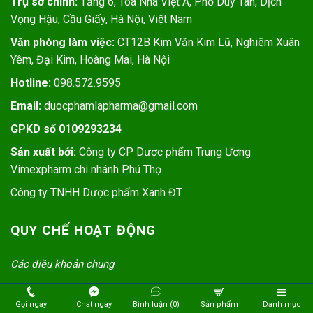
Trụ sở chính:
Tầng 6, Tòa Nhà Việt Á, Phố Duy Tân, Dịch
Vọng Hậu, Cầu Giấy, Hà Nội, Việt Nam
Văn phòng làm việc:
CT12B Kim Văn Kim Lũ, Nghiêm Xuân
Yêm, Đại Kim, Hoàng Mai, Hà Nội
Hotline:
098.572.9595
Email:
duocphamlapharma@gmail.com
GPKD số 0109293234
Sản xuất bởi:
Công ty CP Dược phẩm Trung Ương
Vimexpharm chi nhánh Phú Thọ
Công ty TNHH Dược phẩm Xanh ĐT
QUY CHẾ HOẠT ĐỘNG
Các điều khoản chung
Hình thức thanh toán
Gọi ngay
Chat ngay
Bình luận (0)
Sản phẩm
Danh mục