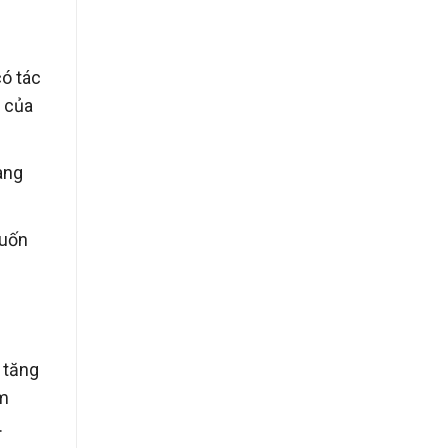
có tác
p của
àng
muốn
 tăng
ềm
.