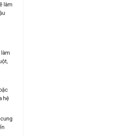
sẽ làm
hậu
p làm
uột,
Hoặc
a hệ
ử cung
ển