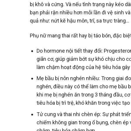
bị khô và cứng. Và nếu tình trạng này kéo dà
bạn phải rặn nhiều hơn mỗi lần đi vệ sinh v
quả như: nứt kẽ hậu môn, trĩ, sa trực tràng…
Phụ nữ mang thai rất hay bị táo bón, đặc biệ
Do hormone nội tiết thay đổi: Progestero
giãn cơ, giúp giảm bớt sự khó chịu cho 
làm chậm hoạt động của hệ tiêu hóa gây 
Mẹ bầu bị nôn nghén nhiều: Trong giai đ
nghén, điều này có thể làm cho mẹ bầu 
khi mẹ bị nghén ăn trong 3 tháng đầu, c
tiêu hóa bị trì trệ, khó khăn trong việc tạo
Tử cung và thai nhi chèn ép: Sự phát triể
chiếm không gian trong ổ bụng, chèn ép v
chậm, tiêu hóa chậm hơn.