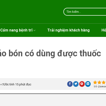
Tìm
kiếm:
Cẩm nang bệnh trĩ
Trải nghiệm khách hàng
Hỏ
táo bón có dùng được thuốc
Ước tính 15 phút đọc
+7
5/5 - (2 bình ch