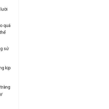
lười
ho quá
 thể
ng sử
ng kịp
 tràng
sự