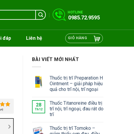
HOTLINE
0985.72.9595
i đáp
Liên hệ
GIỎ HÀNG
BÀI VIẾT MỚI NHẤT
Thuốc trị trĩ Preparation H
Ointment – giải pháp hiệu
quả cho trĩ nội, trĩ ngoại
Thuốc Titanoreine điều trị
28
trĩ nội, trĩ ngoại, đau rát do
Th12
ọn)
trĩ
Thuốc trị trĩ Tomoko –
giảm thiểu cơn đau, điều