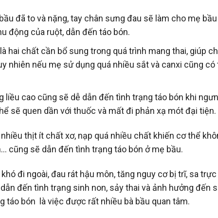
g bầu đã to và nặng, tay chân sưng đau sẽ làm cho mẹ bầu 
u động của ruột, dẫn đến táo bón.
là hai chất cần bổ sung trong quá trình mang thai, giúp c
 Tuy nhiên nếu mẹ sử dụng quá nhiều sắt và canxi cũng có
 liều cao cũng sẽ dễ dẫn đến tình trạng táo bón khi ngư
hể sẽ quen dần với thuốc và mất đi phản xạ mót đại tiện.
iều thịt ít chất xơ, nạp quá nhiều chất khiến cơ thể khô
nh… cũng sẽ dẫn đến tình trạng táo bón ở mẹ bầu.
khó đi ngoài, đau rát hậu môn, tăng nguy cơ bị trĩ, sa trực
ể dẫn đến tình trạng sinh non, sảy thai và ảnh hưởng đến 
ạng táo bón là việc được rất nhiều bà bầu quan tâm.