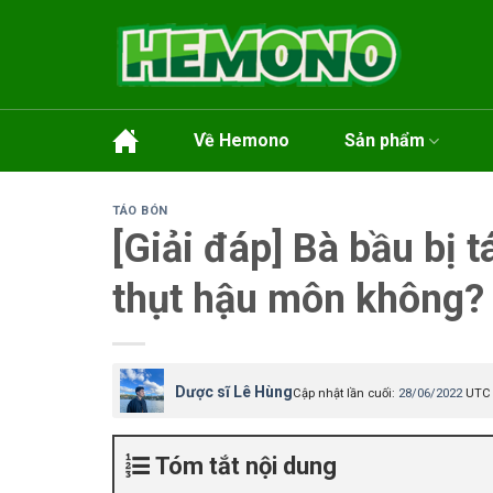
Skip
to
content
Về Hemono
Sản phẩm
TÁO BÓN
[Giải đáp] Bà bầu bị 
thụt hậu môn không?
Dược sĩ Lê Hùng
Cập nhật lần cuối:
28/06/2022
UTC 
Tóm tắt nội dung