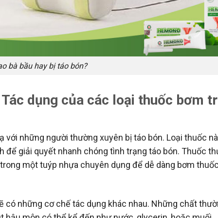
ao bà bầu hay bị táo bón?
? Tác dụng của các loại thuốc bơm t
 với những người thường xuyên bị táo bón. Loại thuốc n
 để giải quyết nhanh chóng tình trạng táo bón. Thuốc t
g trong một tuýp nhựa chuyên dụng để dễ dàng bơm thuố
 sẽ có những cơ chế tác dụng khác nhau. Những chất thư
t hậu môn có thể kể đến như nước, glycerin, hoặc muối