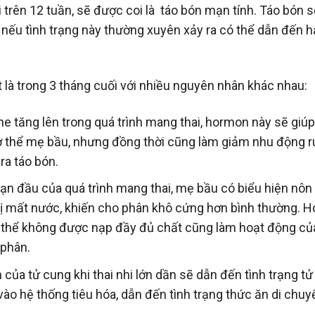
i trên 12 tuần, sẽ được coi là táo bón mạn tính. Táo bón 
à nếu tình trạng này thường xuyên xảy ra có thể dẫn đến 
t là trong 3 tháng cuối với nhiều nguyên nhân khác nhau:
ne tăng lên trong quá trình mang thai, hormon này sẽ giú
cơ thể mẹ bầu, nhưng đồng thời cũng làm giảm nhu động r
ra táo bón.
oạn đầu của quá trình mang thai, mẹ bầu có biểu hiện nôn
bị mất nước, khiến cho phân khô cứng hơn bình thường. 
ơ thể không được nạp đầy đủ chất cũng làm hoạt động củ
 phân.
n của tử cung khi thai nhi lớn dần sẽ dẫn đến tình trạng t
ào hệ thống tiêu hóa, dẫn đến tình trạng thức ăn di chuy