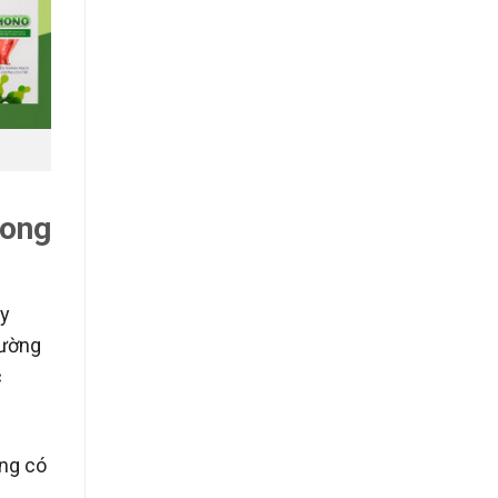
rong
ày
hường
c
ờng có