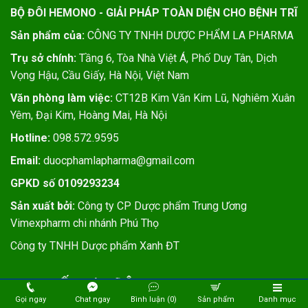
BỘ ĐÔI HEMONO - GIẢI PHÁP TOÀN DIỆN CHO BỆNH TRĨ
Sản phẩm của:
CÔNG TY TNHH DƯỢC PHẨM LA PHARMA
Trụ sở chính:
Tầng 6, Tòa Nhà Việt Á, Phố Duy Tân, Dịch
Vọng Hậu, Cầu Giấy, Hà Nội, Việt Nam
Văn phòng làm việc:
CT12B Kim Văn Kim Lũ, Nghiêm Xuân
Yêm, Đại Kim, Hoàng Mai, Hà Nội
Hotline:
098.572.9595
Email:
duocphamlapharma@gmail.com
GPKD số 0109293234
Sản xuất bởi:
Công ty CP Dược phẩm Trung Ương
Vimexpharm chi nhánh Phú Thọ
Công ty TNHH Dược phẩm Xanh ĐT
QUY CHẾ HOẠT ĐỘNG
Gọi ngay
Chat ngay
Bình luận (0)
Sản phẩm
Danh mục