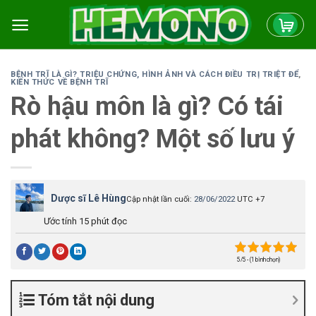
Skip
to
content
BỆNH TRĨ LÀ GÌ? TRIỆU CHỨNG, HÌNH ẢNH VÀ CÁCH ĐIỀU TRỊ TRIỆT ĐỂ
,
KIẾN THỨC VỀ BỆNH TRĨ
Rò hậu môn là gì? Có tái
phát không? Một số lưu ý
Dược sĩ Lê Hùng
Cập nhật lần cuối:
28/06/2022
UTC +7
Ước tính 15 phút đọc
5/5 - (1 bình chọn)
Tóm tắt nội dung