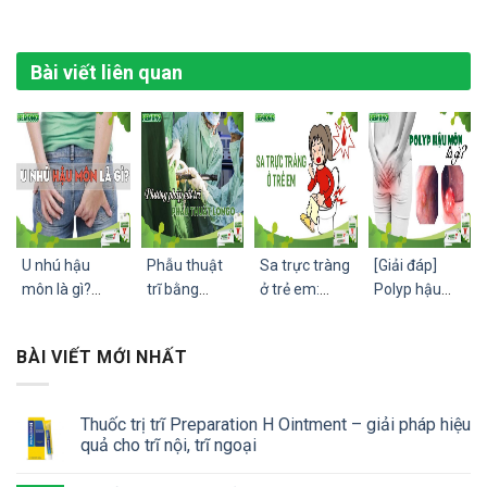
Bài viết liên quan
U nhú hậu
Phẫu thuật
Sa trực tràng
[Giải đáp]
môn là gì?
trĩ bằng
ở trẻ em:
Polyp hậu
Nguyên nhân,
phương pháp
Nguyên
môn là gì?
triệu chứng và
Longo có tốt
nhân, triệu
Polyp hậu
BÀI VIẾT MỚI NHẤT
cách điều trị
không? Ưu,
chứng và
môn và trĩ có
nhược điểm,
cách điều trị
giống nhau
chi phí?
không?
Thuốc trị trĩ Preparation H Ointment – giải pháp hiệu
quả cho trĩ nội, trĩ ngoại