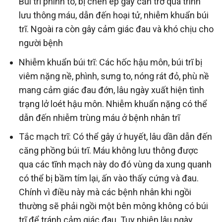
Búi trĩ phình to, bị chèn ép gây cản trở quá trình
lưu thông máu, dẫn đến hoại tử, nhiễm khuẩn búi
trĩ. Ngoài ra còn gây cảm giác đau và khó chịu cho
người bệnh
Nhiễm khuẩn búi trĩ: Các hốc hậu môn, búi trĩ bị
viêm nặng nề, phình, sưng to, nóng rát đỏ, phù nề
mang cảm giác đau đớn, lâu ngày xuất hiện tình
trạng lở loét hậu môn. Nhiễm khuẩn nặng có thể
dẫn đến nhiễm trùng máu ở bệnh nhân trĩ
Tắc mạch trĩ: Có thể gây ứ huyết, lâu dần dẫn đến
căng phồng búi trĩ. Máu không lưu thông được
qua các tĩnh mạch này do đó vùng da xung quanh
có thể bị bầm tím lại, ấn vào thấy cứng và đau.
Chính vì điều này mà các bệnh nhân khi ngồi
thường sẽ phải ngồi một bên mông không có búi
trĩ để tránh cảm giác đau. Tuy nhiên lâu ngày,