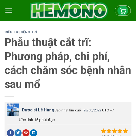
Skip
to
content
ĐIỀU TRỊ BỆNH TRĨ
Phẫu thuật cắt trĩ:
Phương pháp, chi phí,
cách chăm sóc bệnh nhân
sau mổ
Dược sĩ Lê Hùng
Cập nhật lần cuối:
28/06/2022
UTC +7
Ước tính 15 phút đọc