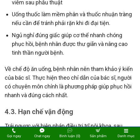
viêm sau phẫu thuật
Uống thuốc làm mềm phân và thuốc nhuận tràng
nếu cần để tránh phải rặn khi đi đại tiện.
Ngủ nghỉ đúng giấc giúp cơ thể nhanh chóng
phục hồi, bệnh nhân được thư giãn và nâng cao
tinh thần người bệnh.
Về chế độ ăn uống, bệnh nhân nên tham khảo ý kiến
của bác sĩ. Thực hiện theo chỉ dẫn của bác sĩ, người
có chuyên môn chính là phương pháp giúp phục hồi
nhanh và đúng cách nhất.
4.3. Hạn chế vận động
Trái ngược với biện pháp điều trị trĩ nội khoa, sau
phẫu thuật bệnh nhân thường được chỉ định hạn chế
Gọi ngay
Chat ngay
Bình luận (0)
Sản phẩm
Danh mục