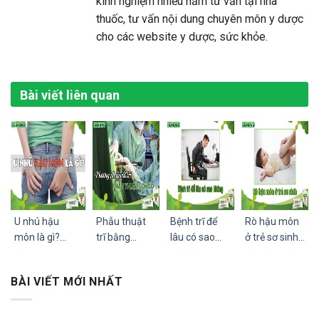
kinh nghiệm nhiều năm tư vấn tại nhà
thuốc, tư vấn nội dung chuyên môn y dược
cho các website y dược, sức khỏe.
Bài viết liên quan
U nhú hậu
Phẫu thuật
Bệnh trĩ để
Rò hậu môn
môn là gì?
trĩ bằng
lâu có sao
ở trẻ sơ sinh:
Nguyên nhân,
phương pháp
không | 10
Nguyên
triệu chứng và
Longo có tốt
ảnh hưởng
nhân, Biểu
BÀI VIẾT MỚI NHẤT
cách điều trị
không? Ưu,
xấu của bệnh
hiện, Cách
nhược điểm,
trĩ
điều trị
chi phí?