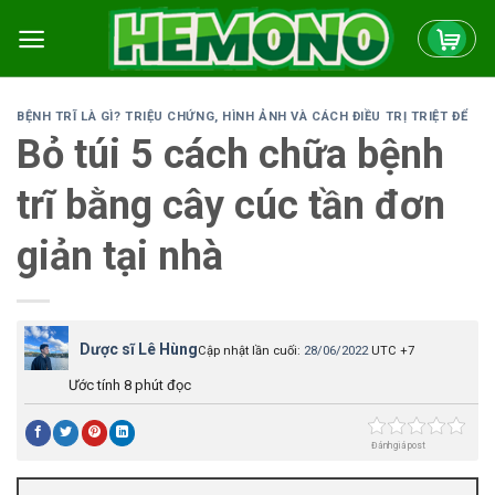
Skip
to
content
BỆNH TRĨ LÀ GÌ? TRIỆU CHỨNG, HÌNH ẢNH VÀ CÁCH ĐIỀU TRỊ TRIỆT ĐỂ
Bỏ túi 5 cách chữa bệnh
trĩ bằng cây cúc tần đơn
giản tại nhà
Dược sĩ Lê Hùng
Cập nhật lần cuối:
28/06/2022
UTC +7
Ước tính 8 phút đọc
Đánh giá post