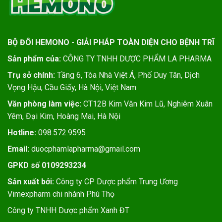
BỘ ĐÔI HEMONO - GIẢI PHÁP TOÀN DIỆN CHO BỆNH TRĨ
Sản phẩm của:
CÔNG TY TNHH DƯỢC PHẨM LA PHARMA
Trụ sở chính:
Tầng 6, Tòa Nhà Việt Á, Phố Duy Tân, Dịch
Vọng Hậu, Cầu Giấy, Hà Nội, Việt Nam
Văn phòng làm việc:
CT12B Kim Văn Kim Lũ, Nghiêm Xuân
Yêm, Đại Kim, Hoàng Mai, Hà Nội
Hotline:
098.572.9595
Email:
duocphamlapharma@gmail.com
GPKD số 0109293234
Sản xuất bởi:
Công ty CP Dược phẩm Trung Ương
Vimexpharm chi nhánh Phú Thọ
Công ty TNHH Dược phẩm Xanh ĐT