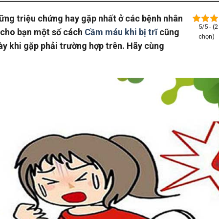
ững triệu chứng hay gặp nhất ở các bệnh nhân
5/5 - (2
p cho bạn một số cách
Cầm máu khi bị trĩ
cũng
chọn)
ày khi gặp phải trường hợp trên. Hãy cùng