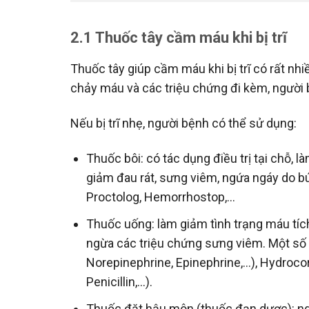
2.1 Thuốc tây cầm máu khi bị trĩ
Thuốc tây giúp cầm máu khi bị trĩ có rất nh
chảy máu và các triệu chứng đi kèm, người
Nếu bị trĩ nhẹ, người bệnh có thể sử dụng:
Thuốc bôi: có tác dụng điều trị tại chỗ, 
giảm đau rát, sưng viêm, ngứa ngáy do búi
Proctolog, Hemorrhostop,…
Thuốc uống: làm giảm tình trạng máu tích 
ngừa các triệu chứng sưng viêm. Một số 
Norepinephrine, Epinephrine,…), Hydroco
Penicillin,…).
Thuốc đặt hậu môn (thuốc đạn dược): ngă