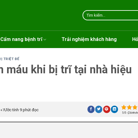
Tìm
kiếm:
Cẩm nang bệnh trĩ
Trải nghiệm khách hàng
Hỏ
Ị TRIỆT ĐỂ
 máu khi bị trĩ tại nhà hiệu
Ước tính 9 phút đọc
+7
5/5 - (2 bình ch