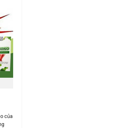
ạo của
ng