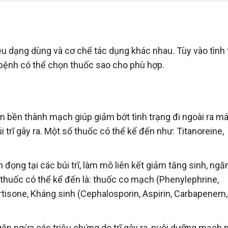
iều dạng dùng và cơ chế tác dụng khác nhau. Tùy vào tình
 bệnh có thể chọn thuốc sao cho phù hợp.
làm bền thành mạch giúp giảm bớt tình trạng đi ngoài ra má
 trĩ gây ra. Một số thuốc có thể kể đến như: Titanoreine,
đọng tại các búi trĩ, làm mô liên kết giảm tăng sinh, ngă
thuốc có thể kể đến là: thuốc co mạch (Phenylephrine,
rtisone, Kháng sinh (Cephalosporin, Aspirin, Carbapenem,
n ngừa các triệu chứng do trĩ gây ra, nuôi dưỡng mạch 