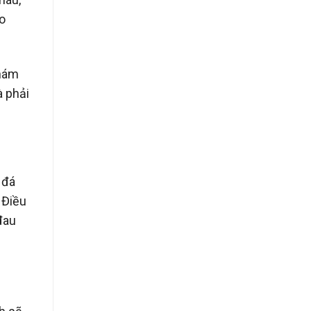
eo
khám
à phải
 đá
 Điều
đau