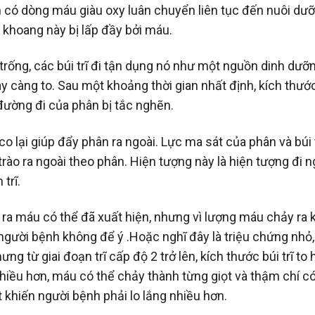
luôn có dòng máu giàu oxy luân chuyển liên tục đến nuôi dư
khoang này bị lấp đầy bởi máu.
rống, các búi trĩ đi tận dụng nó như một nguồn dinh dưỡ
ày càng to. Sau một khoảng thời gian nhất định, kích thướ
đường đi của phân bị tắc nghẽn.
 co lại giúp đẩy phân ra ngoài. Lực ma sát của phân và búi t
 trào ra ngoài theo phân. Hiện tượng này là hiện tượng đi n
trĩ.
ài ra máu có thể đã xuất hiện, nhưng vì lượng máu chảy ra
 người bệnh không để ý .Hoặc nghĩ đây là triệu chứng nhỏ,
g từ giai đoạn trĩ cấp độ 2 trở lên, kích thước búi trĩ to
hiều hơn, máu có thể chảy thành từng giọt và thậm chí có
ệt khiến người bệnh phải lo lắng nhiều hơn.