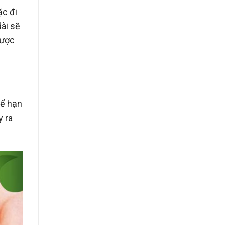
ặc đi
ài sẽ
được
để hạn
y ra