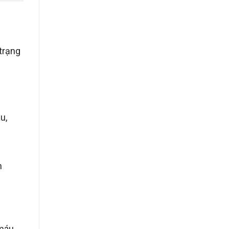
 trạng
u,
n
máu,