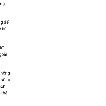
ỡng
ng để
c búi
rĩ
goài
 không
 sẽ tự
 hơn
 thể