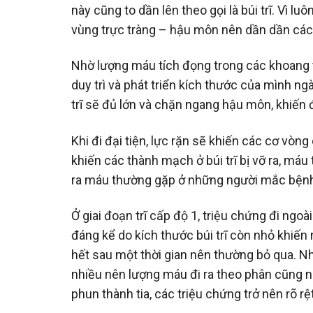
này cũng to dần lên theo gọi là búi trĩ. Vì 
vùng trực tràng – hậu môn nên dần dần các 
Nhờ lượng máu tích đọng trong các khoang t
duy trì và phát triển kích thước của mình ng
trĩ sẽ đủ lớn và chặn ngang hậu môn, khiến 
Khi đi đại tiện, lực rặn sẽ khiến các cơ vòng
khiến các thành mạch ở búi trĩ bị vỡ ra, máu
ra máu thường gặp ở những người mắc bệnh 
Ở giai đoạn trĩ cấp độ 1, triệu chứng đi ngo
đáng kể do kích thước búi trĩ còn nhỏ khiến
hết sau một thời gian nên thường bỏ qua. Nhưn
nhiều nên lượng máu đi ra theo phân cũng n
phun thành tia, các triệu chứng trở nên rõ r