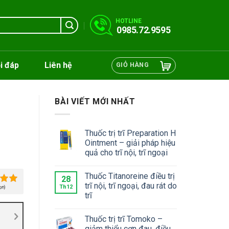
HOTLINE
0985.72.9595
i đáp
Liên hệ
GIỎ HÀNG
BÀI VIẾT MỚI NHẤT
Thuốc trị trĩ Preparation H
Ointment – giải pháp hiệu
quả cho trĩ nội, trĩ ngoại
Thuốc Titanoreine điều trị
28
trĩ nội, trĩ ngoại, đau rát do
Th12
ọn)
trĩ
Thuốc trị trĩ Tomoko –
giảm thiểu cơn đau, điều