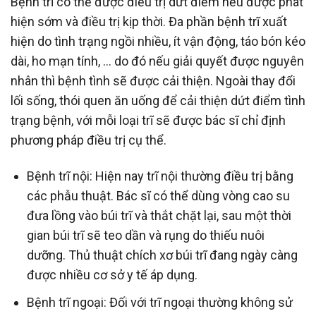
Bệnh trĩ có thể được điều trị dứt điểm nếu được phát
hiện sớm và điều trị kịp thời. Đa phần bệnh trĩ xuất
hiện do tình trạng ngồi nhiều, ít vận động, táo bón kéo
dài, ho mạn tính, … do đó nếu giải quyết được nguyên
nhân thì bệnh tình sẽ được cải thiện. Ngoài thay đổi
lối sống, thói quen ăn uống để cải thiện dứt điểm tình
trạng bệnh, với mỗi loại trĩ sẽ được bác sĩ chỉ định
phương pháp điều trị cụ thể.
Bệnh trĩ nội: Hiện nay trĩ nội thường điều trị bằng
các phẫu thuật. Bác sĩ có thể dùng vòng cao su
đưa lồng vào búi trĩ và thắt chặt lại, sau một thời
gian búi trĩ sẽ teo dần và rụng do thiếu nuôi
dưỡng. Thủ thuật chích xơ búi trĩ đang ngày càng
được nhiều cơ sở y tế áp dụng.
Bệnh trĩ ngoại: Đối với trĩ ngoại thường không sử