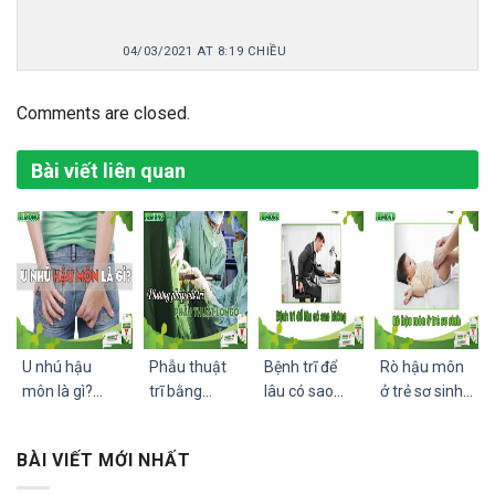
04/03/2021 AT 8:19 CHIỀU
Comments are closed.
Bài viết liên quan
U nhú hậu
Phẫu thuật
Bệnh trĩ để
Rò hậu môn
môn là gì?
trĩ bằng
lâu có sao
ở trẻ sơ sinh:
Nguyên nhân,
phương pháp
không | 10
Nguyên
triệu chứng và
Longo có tốt
ảnh hưởng
nhân, Biểu
BÀI VIẾT MỚI NHẤT
cách điều trị
không? Ưu,
xấu của bệnh
hiện, Cách
nhược điểm,
trĩ
điều trị