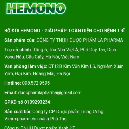
BỘ ĐÔI HEMONO - GIẢI PHÁP TOÀN DIỆN CHO BỆNH TRĨ
Sản phẩm của:
CÔNG TY TNHH DƯỢC PHẨM LA PHARMA
Trụ sở chính:
Tầng 6, Tòa Nhà Việt Á, Phố Duy Tân, Dịch
Vọng Hậu, Cầu Giấy, Hà Nội, Việt Nam
Văn phòng làm việc:
CT12B Kim Văn Kim Lũ, Nghiêm Xuân
Yêm, Đại Kim, Hoàng Mai, Hà Nội
Hotline:
098.572.9595
Email:
duocphamlapharma@gmail.com
GPKD số 0109293234
Sản xuất bởi:
Công ty CP Dược phẩm Trung Ương
Vimexpharm chi nhánh Phú Thọ
Công ty TNHH Dược phẩm Xanh ĐT