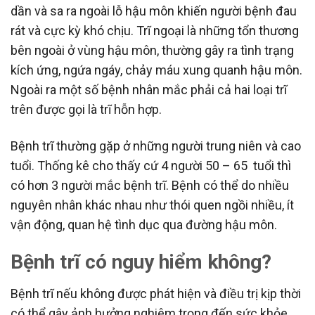
dần và sa ra ngoài lỗ hậu môn khiến người bệnh đau
rát và cực kỳ khó chịu. Trĩ ngoại là những tổn thương
bên ngoài ở vùng hậu môn, thường gây ra tình trạng
kích ứng, ngứa ngáy, chảy máu xung quanh hậu môn.
Ngoài ra một số bệnh nhân mắc phải cả hai loại trĩ
trên được gọi là trĩ hỗn hợp.
Bệnh trĩ thường gặp ở những người trung niên và cao
tuổi. Thống kê cho thấy cứ 4 người 50 – 65 tuổi thì
có hơn 3 người mắc bệnh trĩ. Bệnh có thể do nhiều
nguyên nhân khác nhau như thói quen ngồi nhiều, ít
vận động, quan hệ tình dục qua đường hậu môn.
Bệnh trĩ có nguy hiểm không?
Bệnh trĩ nếu không được phát hiện và điều trị kịp thời
có thể gây ảnh hưởng nghiêm trọng đến sức khỏe