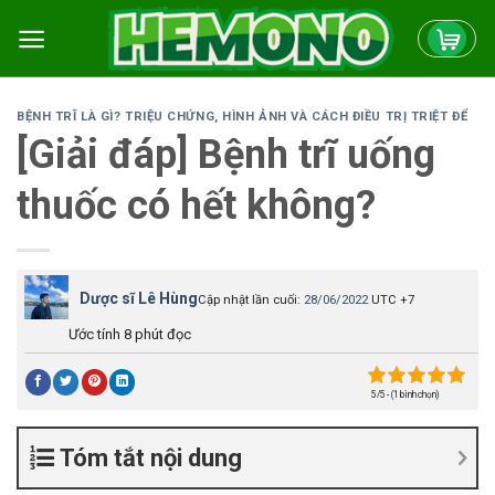
Skip
to
content
BỆNH TRĨ LÀ GÌ? TRIỆU CHỨNG, HÌNH ẢNH VÀ CÁCH ĐIỀU TRỊ TRIỆT ĐỂ
[Giải đáp] Bệnh trĩ uống
thuốc có hết không?
Dược sĩ Lê Hùng
Cập nhật lần cuối:
28/06/2022
UTC +7
Ước tính 8 phút đọc
5/5 - (1 bình chọn)
Tóm tắt nội dung