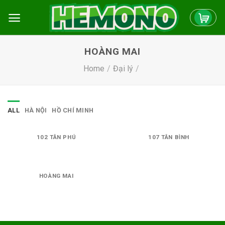
Skip
to
content
HOÀNG MAI
Home
/
Đại lý
/
ALL
HÀ NỘI
HỒ CHÍ MINH
102 TÂN PHÚ
107 TÂN BÌNH
HOÀNG MAI