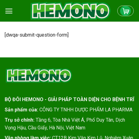
Skip
to
content
[dwqa-submit-question-form]
BỘ ĐÔI HEMONO - GIẢI PHÁP TOÀN DIỆN CHO BỆNH TRĨ
Sản phẩm của:
CÔNG TY TNHH DƯỢC PHẨM LA PHARMA
Trụ sở chính:
Tầng 6, Tòa Nhà Việt Á, Phố Duy Tân, Dịch
Vọng Hậu, Cầu Giấy, Hà Nội, Việt Nam
Văn phòng làm việc:
CT12B Kim Văn Kim Lũ, Nghiêm Xuân