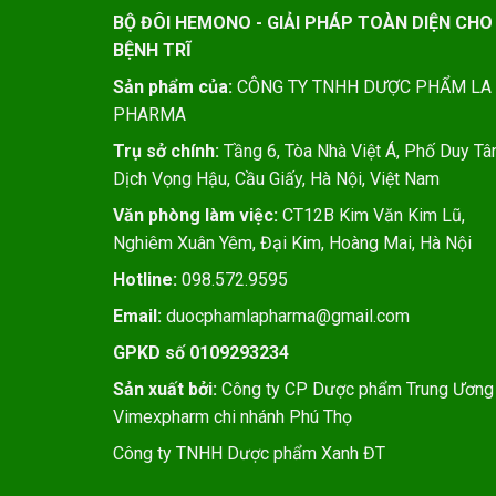
BỘ ĐÔI HEMONO - GIẢI PHÁP TOÀN DIỆN CHO
BỆNH TRĨ
Sản phẩm của:
CÔNG TY TNHH DƯỢC PHẨM LA
PHARMA
Trụ sở chính:
Tầng 6, Tòa Nhà Việt Á, Phố Duy Tân
Dịch Vọng Hậu, Cầu Giấy, Hà Nội, Việt Nam
Văn phòng làm việc:
CT12B Kim Văn Kim Lũ,
Nghiêm Xuân Yêm, Đại Kim, Hoàng Mai, Hà Nội
Hotline:
098.572.9595
Email:
duocphamlapharma@gmail.com
GPKD số 0109293234
Sản xuất bởi:
Công ty CP Dược phẩm Trung Ương
Vimexpharm chi nhánh Phú Thọ
Công ty TNHH Dược phẩm Xanh ĐT