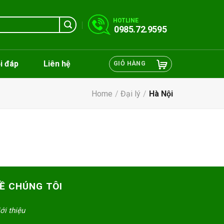
HOTLINE
0985.72.9595
i đáp
Liên hệ
GIỎ HÀNG
Home
/
Đại lý
/
Hà Nội
Ề CHÚNG TÔI
ới thiệu